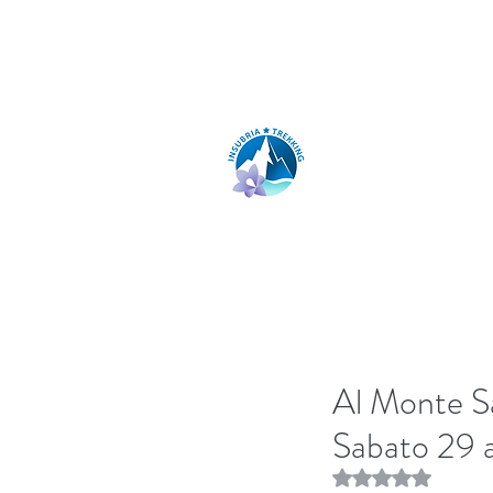
insubria.trekking@gmail.com
INSUBRIA TR
Al Monte Sa
Sabato 29 a
Rated NaN out of 