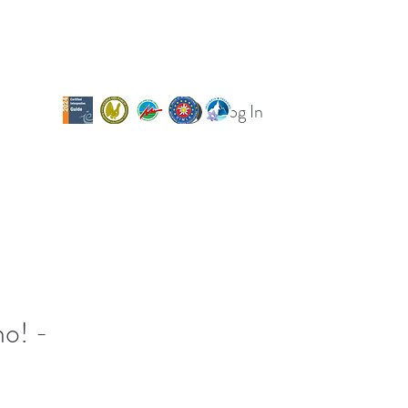
Log In
og
Calendario uscite
Per le scuole
no! -