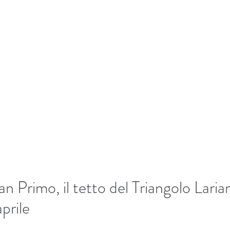
+39/3407054267
EKKING
Home
Biografia
Bl
n Primo, il tetto del Triangolo Laria
prile
5 stars.