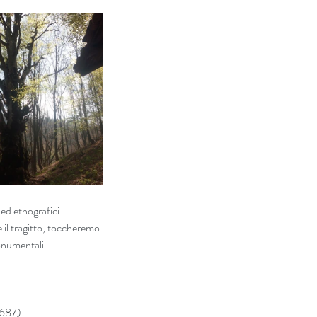
 ed etnografici.
il tragitto, toccheremo 
onumentali.
687). 