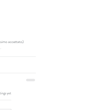
simo accettato) 
.
tings yet