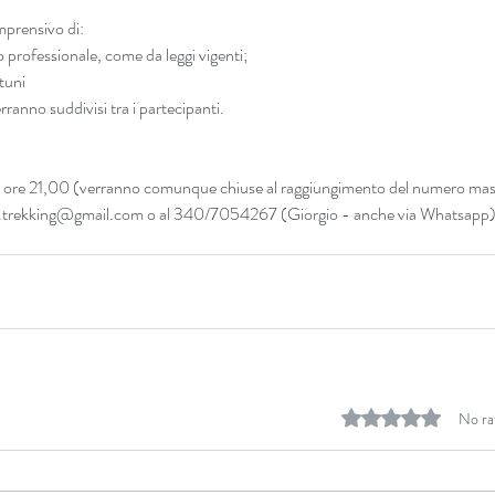
rensivo di:  
accompagnamento professionale, come da leggi vigenti;  	
tuni
verranno suddivisi tra i partecipanti.
te ore 21,00 (verranno comunque chiuse al raggiungimento del numero mas
bria.trekking@gmail.com o al 340/7054267 (Giorgio - anche via Whatsapp)
Rated 0 out of 5 stars.
No ra