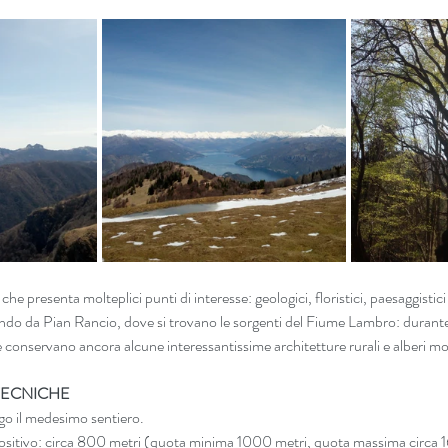
che presenta molteplici punti di interesse: geologici, floristici, paesaggistici
do da Pian Rancio, dove si trovano le sorgenti del Fiume Lambro: durante 
e conservano ancora alcune interessantissime architetture rurali e alberi m
TECNICHE
o il medesimo sentiero.
positivo: circa 800 metri (quota minima 1000 metri, quota massima circa 1