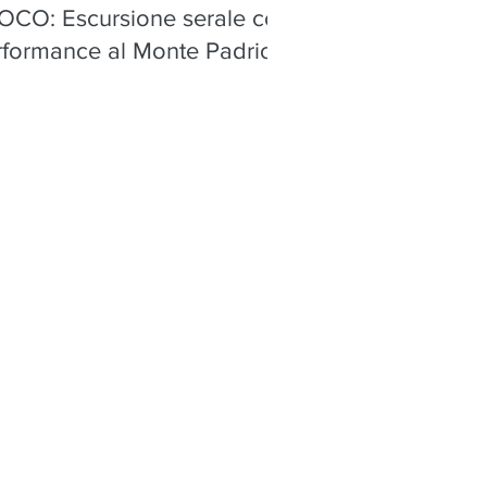
OCO: Escursione serale con
rformance al Monte Padrio,
ica - sabato 8 agosto