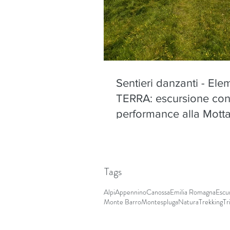
Sentieri danzanti - Ele
TERRA: escursione co
performance alla Motta
Olano - sabato 22 ago
Tags
Alpi
Appennino
Canossa
Emilia Romagna
Escu
Monte Barro
Montespluga
Natura
Trekking
Tr