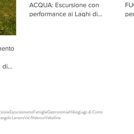
ACQUA: Escursione con
FU
performance ai Laghi di
pe
Torena, Aprica - mercoledì 12
Apr
agosto
mento
n
 di
sto
rsione
Escursionismo
Famiglie
Gastronomia
Hiking
Lago di Como
iangolo Lariano
Val Malenco
Valtellina