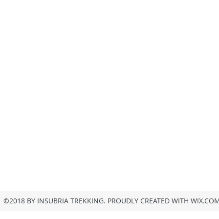
insubria.trekking@gmail.com
+39/3407054267
Privacy
©2018 BY INSUBRIA TREKKING. PROUDLY CREATED WITH WIX.CO