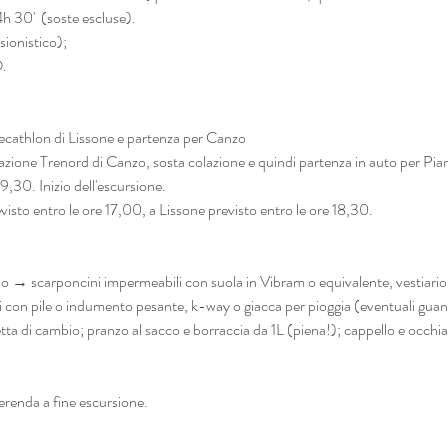
h 30'  (soste escluse). 
sionistico); 
O.
ecathlon di Lissone e partenza per Canzo 
tazione Trenord di Canzo, sosta colazione e quindi partenza in auto per Pia
 9,30. Inizio dell'escursione. 
sto entro le ore 17,00, a Lissone previsto entro le ore 18,30.
mo → scarponcini impermeabili con suola in Vibram o equivalente, vestiario
ri con pile o indumento pesante, k-way o giacca per pioggia (eventuali guant
tta di cambio; pranzo al sacco e borraccia da 1L (piena!); cappello e occhial
merenda a fine escursione.