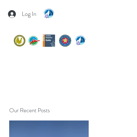
Log In
INSUBRIA TREKKING
insubria.trekking@gmail.com
+39/
3407054267
Our Recent Posts