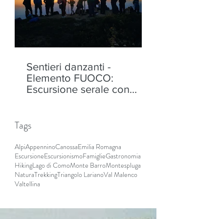
Sentieri danzanti -
Elemento FUOCO:
Escursione serale con
performance al Monte
Padrio, Aprica - sabato 8
agosto
Tags
Alpi
Appennino
Canossa
Emilia Romagna
Escursione
Escursionismo
Famiglie
Gastronomia
Hiking
Lago di Como
Monte Barro
Montespluga
Natura
Trekking
Triangolo Lariano
Val Malenco
Valtellina