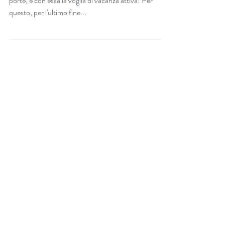
Matilde'
Anche se non sembra, la bella stagione è oramai alle
porte, e con essa la voglia di vacanza attiva! Per
questo, per l'ultimo fine...