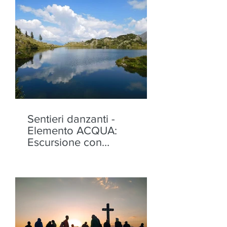
Sentieri danzanti -
Elemento ACQUA:
Escursione con
performance ai Laghi di
Torena, Aprica - mercoledì
12 agosto