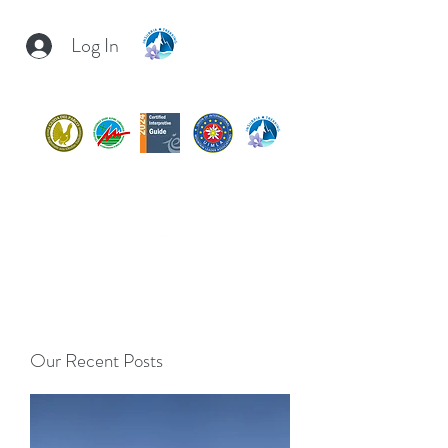
Log In
INSUBRIA TREKKING
insubria.trekking@gmail.com
+39/
3407054267
Our Recent Posts