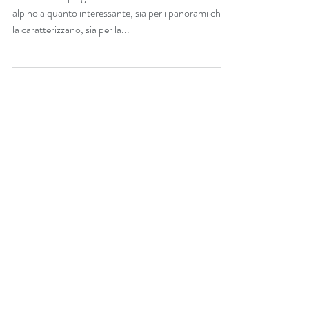
agosto
L'Alta Valle Spluga è caratterizzata da un ambiente
alpino alquanto interessante, sia per i panorami che
la caratterizzano, sia per la...