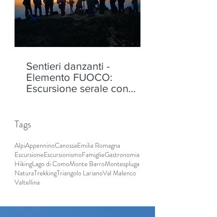
Sentieri danzanti -
Elemento FUOCO:
Escursione serale con
performance al Monte
Padrio, Aprica - sabato 8
agosto
Tags
Alpi
Appennino
Canossa
Emilia Romagna
Escursione
Escursionismo
Famiglie
Gastronomia
Hiking
Lago di Como
Monte Barro
Montespluga
Natura
Trekking
Triangolo Lariano
Val Malenco
Valtellina