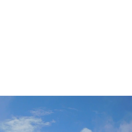
+39/3407054267
EKKING
Home
Biografia
Bl