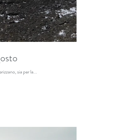
gosto
izzano, sia per la...