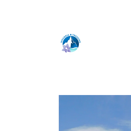
insubria.trekking@gmail.com
INSUBRIA TR