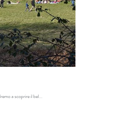
i amici di Slow walk! Questa domenica, andremo a scoprire il bel...