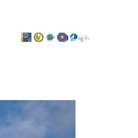
Log In
og
Calendario uscite
Per le scuole