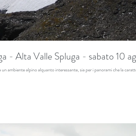
ga - Alta Valle Spluga - sabato 10 a
a un ambiente alpino alquanto interessante, sia per i panorami che la caratter