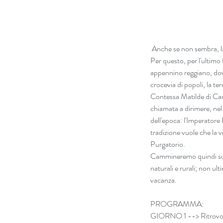
 Anche se non sembra, la
Per questo, per l'ultimo
appennino reggiano, do
crocevia di popoli, la te
Contessa Matilde di Cano
chiamata a dirimere, nel
dell'epoca: l'Imperatore 
tradizione vuole che la 
Purgatorio.
Cammineremo quindi su se
naturali e rurali; non u
vacanza.
PROGRAMMA:
GIORNO 1 --> Ritrovo a 