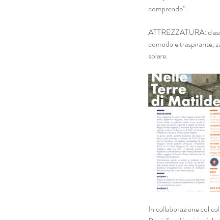
comprende”.
ATTREZZATURA: classica 
comodo e traspirante, za
solare.
In collaborazione col co