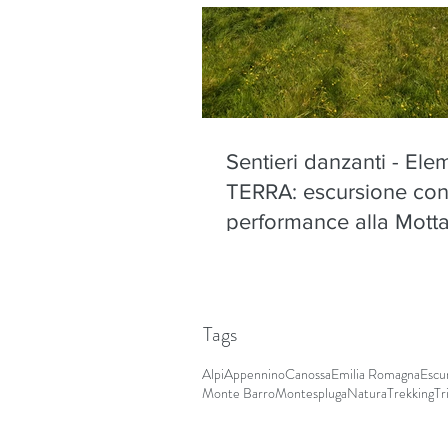
Sentieri danzanti - Ele
TERRA: escursione co
performance alla Motta
Olano - sabato 22 ago
Tags
Alpi
Appennino
Canossa
Emilia Romagna
Escu
Monte Barro
Montespluga
Natura
Trekking
Tr