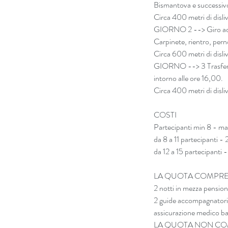
Bismantova e successivo
Circa 400 metri di disliv
GIORNO 2 --> Giro ad ane
Carpinete, rientro, per
Circa 600 metri di disliv
GIORNO --> 3 Trasferime
intorno alle ore 16,00.
Circa 400 metri di disliv
COSTI
Partecipanti min 8 - ma
da 8 a 11 partecipanti 
da 12 a 15 partecipanti
LA QUOTA COMPR
2 notti in mezza pensione
2 guide accompagnatori
assicurazione medico ba
LA QUOTA NON COMPRENDE