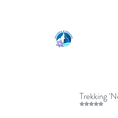
insubria.trekking@gmail.com
INSUBRIA TR
Trekking 'Ne
Rated NaN out of 