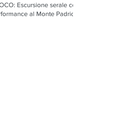
OCO: Escursione serale con
rformance al Monte Padrio,
ica - sabato 8 agosto