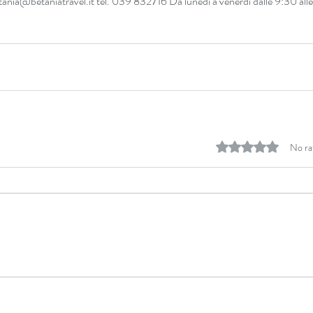
betania@betaniatravel.it tel. 039 832716 Da lunedì a venerdì dalle 9:30 all
Rated 0 out of 5 stars.
No ra
Sentieri danzanti - Elemento
Sen