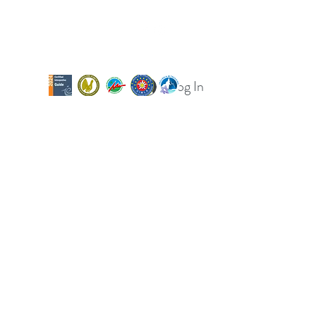
Log In
og
Calendario uscite
Per le scuole