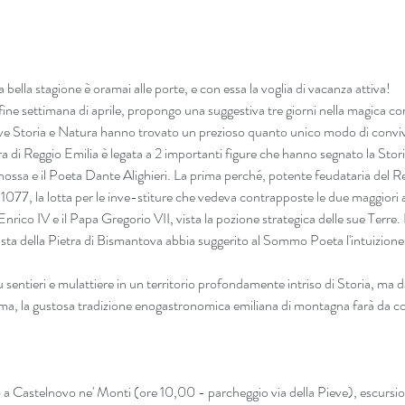
 bella stagione è oramai alle porte, e con essa la voglia di vacanza attiva!
 fine settimana di aprile, propongo una suggestiva tre giorni nella magica co
ve Storia e Natura hanno trovato un prezioso quanto unico modo di convi
rra di Reggio Emilia è legata a 2 importanti figure che hanno segnato la Storia 
ssa e il Poeta Dante Alighieri. La prima perché, potente feudataria del Regn
 1077, la lotta per le inve-stiture che vedeva contrapposte le due maggiori a
Enrico IV e il Papa Gregorio VII, vista la pozione strategica delle sue Terre.
vista della Pietra di Bismantova abbia suggerito al Sommo Poeta l'intuizion
ntieri e mulattiere in un territorio profondamente intriso di Storia, ma dai
ltima, la gustosa tradizione enogastronomica emiliana di montagna farà da co
Castelnovo ne' Monti (ore 10,00 - parcheggio via della Pieve), escursione