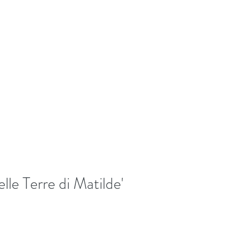
+39/3407054267
EKKING
Home
Biografia
Bl
lle Terre di Matilde'
5 stars.