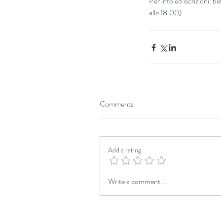
Per info ed iscrizioni: 
alle 18:00)
Our Recent Posts
Comments
Add a rating
Write a comment...