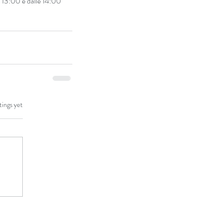
e 13:00 e dalle 14:00 
tings yet
tieri danzanti - Elemento