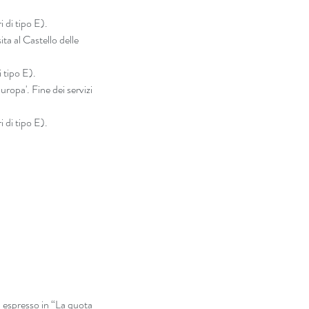
 di tipo E).
a al Castello delle 
 tipo E). 
opa'. Fine dei servizi 
 di tipo E).
espresso in “La quota 