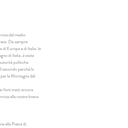
rnice del medio 
vere. Da sempre 
di Europa e di Italia: la 
o di Italia, è stata 
utorità politiche 
 Il secondo perché la 
e per la Montagna del 
 forti tratti ancora 
rnice alla nostra breve 
 alla Pietra di 