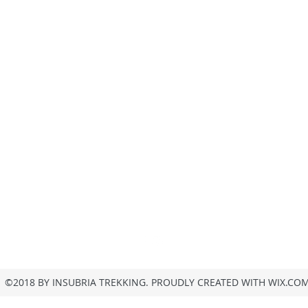
insubria.trekking@gmail.com
+39/3407054267
Privacy
©2018 BY INSUBRIA TREKKING. PROUDLY CREATED WITH WIX.CO