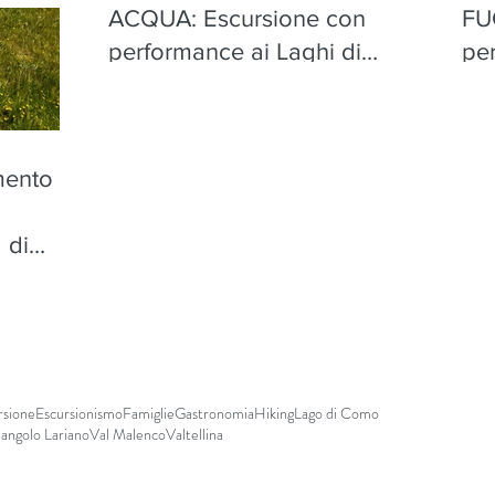
ACQUA: Escursione con
FU
performance ai Laghi di
pe
Torena, Aprica - mercoledì 12
Apr
agosto
mento
n
 di
sto
rsione
Escursionismo
Famiglie
Gastronomia
Hiking
Lago di Como
iangolo Lariano
Val Malenco
Valtellina