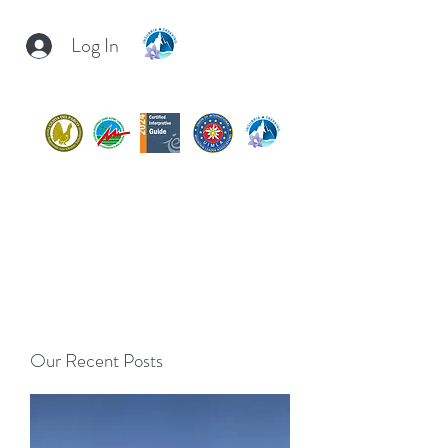
Log In
INSUBRIA TREKKING
insubria.trekking@gmail.com
+39/
3407054267
Our Recent Posts