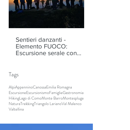
Sentieri danzanti -
Elemento FUOCO:
Escursione serale con
performance al Monte
Padrio, Aprica - sabato 8
agosto
Tags
Alpi
Appennino
Canossa
Emilia Romagna
Escursione
Escursionismo
Famiglie
Gastronomia
Hiking
Lago di Como
Monte Barro
Montespluga
Natura
Trekking
Triangolo Lariano
Val Malenco
Valtellina