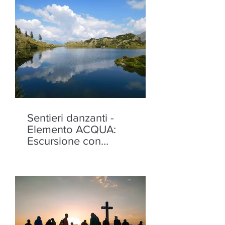
Sentieri danzanti -
Elemento ACQUA:
Escursione con
performance ai Laghi di
Torena, Aprica - mercoledì
12 agosto