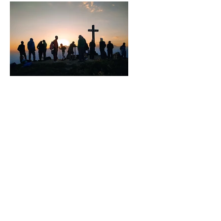
mercoledì 12 agosto
Sentieri danzanti -
Elemento FUOCO:
Escursione serale con
performance al Monte
Padrio, Aprica - sabato 8
agosto
Tags
Alpi
Appennino
Canossa
Emilia Romagna
Escursione
Escursionismo
Famiglie
Gastronomia
Hiking
Lago di Como
Monte Barro
Montespluga
Natura
Trekking