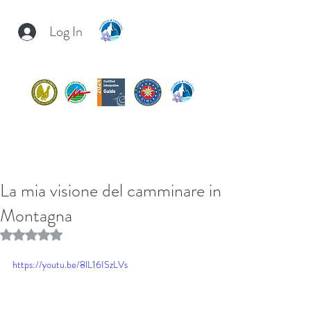
Log In
INSUBRIA TREKKING
insubria.trekking@gmail.com
+39/
3407054267
La mia visione del camminare in
Montagna
Rated NaN out of 5 stars.
https://youtu.be/8lL16ISzLVs