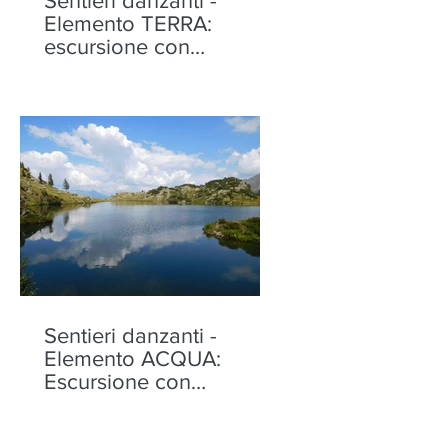
Sentieri danzanti -
Elemento TERRA:
escursione con
performance alla Motta
di Olano - sabato 22
agosto
Sentieri danzanti -
Elemento ACQUA:
Escursione con
performance ai Laghi di
Torena, Aprica -