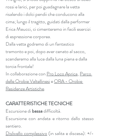
rossi e larici, per poi guadagnare la vetta 
risalendo i dolci pendii che conducono alla 
cima; lungo il tragitto, guidati dalla performer 
Erica Meucci, ci cimenteremo in facili esercizi 
di espressione corporea.
Dalla vetta godremo di un fantastico 
tramonto e poi, dopo aver cenato al sacco, 
scenderemo alla luce dalla luna piena e dalla 
torcia frontale! 
In collaborazione con 
Pro Loco Aprica
, 
Parco 
delle Orobie Valtellinesi
 e 
ORA - Orobie 
Residenze Artistiche
.
CARATTERISTICHE TECNICHE
Escursione di 
bassa
 difficoltà.
Escursione con andata e ritorno dallo stesso 
sentiero.
Dislivello complessivo
 (in salita e discesa): +/- 