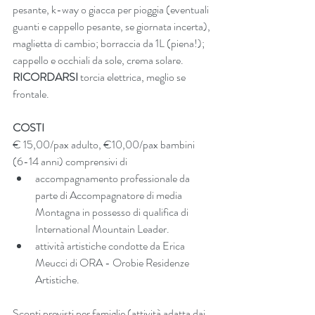
pesante, k-way o giacca per pioggia (eventuali 
guanti e cappello pesante, se giornata incerta), 
maglietta di cambio; borraccia da 1L (piena!); 
cappello e occhiali da sole, crema solare.
RICORDARSI
 torcia elettrica, meglio se 
frontale.
COSTI
€ 15,00/pax adulto, €10,00/pax bambini 
(6-14 anni) comprensivi di
accompagnamento professionale da 
parte di Accompagnatore di media 
Montagna in possesso di qualifica di 
International Mountain Leader.
attività artistiche condotte da Erica 
Meucci di ORA - Orobie Residenze 
Artistiche.
Sconti previsti per famiglie (attività adatta dai 