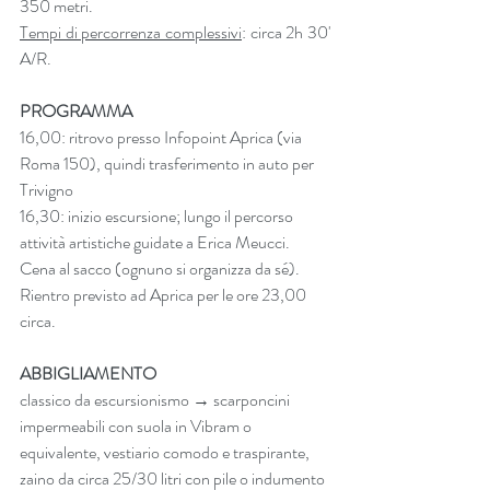
350 metri.
Tempi di percorrenza complessivi
: circa 2h 30' 
A/R.
PROGRAMMA
16,00: ritrovo presso Infopoint Aprica (via 
Roma 150), quindi trasferimento in auto per 
Trivigno
16,30: inizio escursione; lungo il percorso 
attività artistiche guidate a Erica Meucci. 
Cena al sacco (ognuno si organizza da sé).
Rientro previsto ad Aprica per le ore 23,00 
circa.
ABBIGLIAMENTO
classico da escursionismo → scarponcini 
impermeabili con suola in Vibram o 
equivalente, vestiario comodo e traspirante, 
zaino da circa 25/30 litri con pile o indumento 