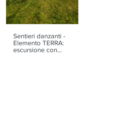
Sentieri danzanti -
Elemento TERRA:
escursione con
performance alla Motta
di Olano - sabato 22
agosto