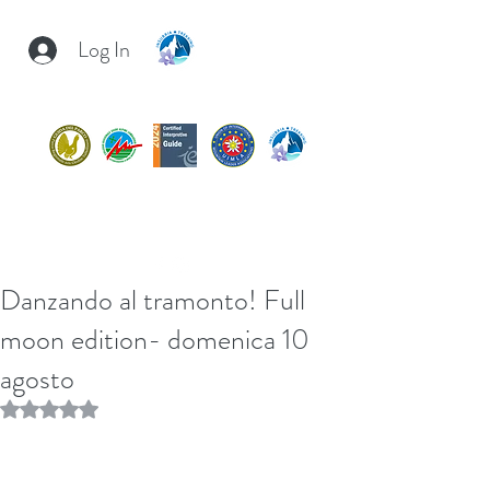
Log In
INSUBRIA TREKKING
insubria.trekking@gmail.com
+39/
3407054267
Danzando al tramonto! Full
moon edition- domenica 10
agosto
Rated NaN out of 5 stars.