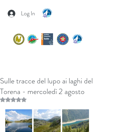
Log In
INSUBRIA TREKKING
insubria.trekking@gmail.com
+39/
3407054267
Sulle tracce del lupo ai laghi del
Torena - mercoledì 2 agosto
Rated NaN out of 5 stars.