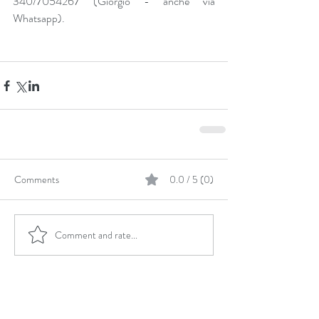
340/7054267 (Giorgio - anche via 
Whatsapp).
Comments
0.0 / 5 (0)
Comment and rate...