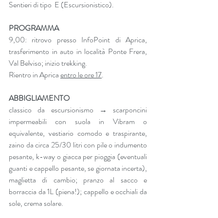
Sentieri di tipo  E (Escursionistico).
PROGRAMMA
9,00: ritrovo presso InfoPoint di Aprica, 
trasferimento in auto in località Ponte Frera, 
Val Belviso; inizio trekking.
Rientro in Aprica 
entro le ore 17
.
ABBIGLIAMENTO
classico da escursionismo → scarponcini 
impermeabili con suola in Vibram o 
equivalente, vestiario comodo e traspirante, 
zaino da circa 25/30 litri con pile o indumento 
pesante, k-way o giacca per pioggia (eventuali 
guanti e cappello pesante, se giornata incerta), 
maglietta di cambio; pranzo al sacco e 
borraccia da 1L (piena!); cappello e occhiali da 
sole, crema solare.