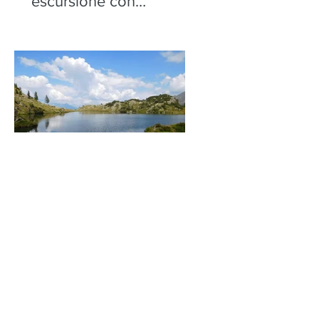
escursione con
performance alla Motta
di Olano - sabato 22
agosto
Sentieri danzanti -
Elemento ACQUA:
Escursione con
performance ai Laghi di
Torena, Aprica -
mercoledì 12 agosto