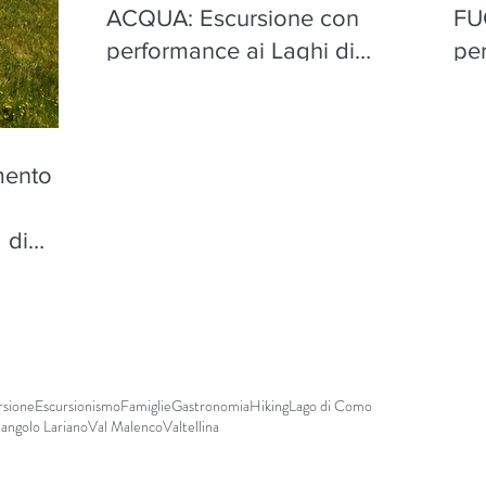
ACQUA: Escursione con
FU
performance ai Laghi di
pe
Torena, Aprica - mercoledì 12
Apr
agosto
mento
n
 di
sto
rsione
Escursionismo
Famiglie
Gastronomia
Hiking
Lago di Como
iangolo Lariano
Val Malenco
Valtellina