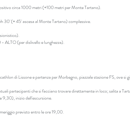
positivo circa 1000 metri (+100 metri per Monte Tartano).
5h 30' (+ 45' ascesa al Monte Tartano) complessive.
sionistico).
 ALTO (per dislivello e lunghezza).
ecathlon di Lissone e partenza per Morbegno, piazzale stazione FS, ove si g
uali partecipanti che si facciano trovare direttamente in loco; salita a Tart
re 9,30), inizio dell'escursione.
meriggio previsto entro le ore 19,00.