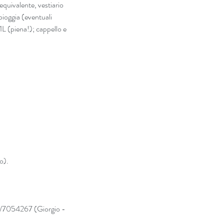
uivalente, vestiario 
ioggia (eventuali 
1L (piena!); cappello e 
o).
40/7054267 (Giorgio - 