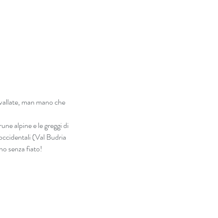
ù vallate, man mano che 
ne alpine e le greggi di 
occidentali (Val Budria 
no senza fiato!