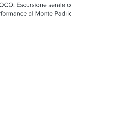
OCO: Escursione serale con
rformance al Monte Padrio,
ica - sabato 8 agosto