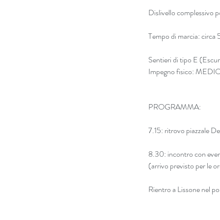
Dislivello complessivo 
Tempo di marcia: circa 
Sentieri di tipo E (Escur
Impegno fisico: MEDIO -
PROGRAMMA:
7.15: ritrovo piazzale D
8.30: incontro con event
(arrivo previsto per le o
Rientro a Lissone nel po