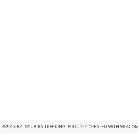
insubria.trekking@gmail.com
+39/3407054267
Privacy
©2018 BY INSUBRIA TREKKING. PROUDLY CREATED WITH WIX.CO