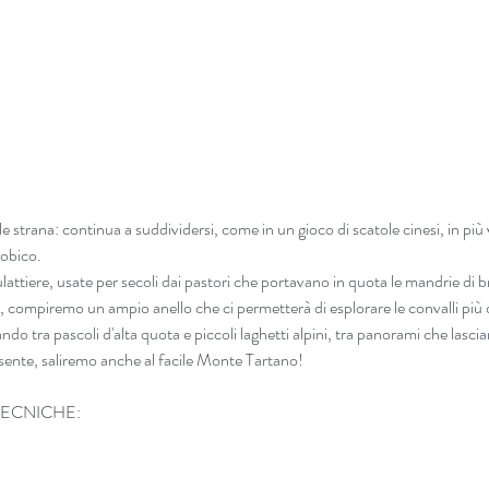
le strana: continua a suddividersi, come in un gioco di scatole cinesi, in pi
orobico.
ttiere, usate per secoli dai pastori che portavano in quota le mandrie di bru
 compiremo un ampio anello che ci permetterà di esplorare le convalli più 
 tra pascoli d'alta quota e piccoli laghetti alpini, tra panorami che lascia
sente, saliremo anche al facile Monte Tartano!
TECNICHE: