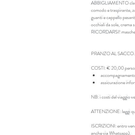
ABBIGLIAMENTO classico
comodo e traspirante, za
guanti e cappello pesante
occhiali da sole, crema s
RICORDARSI! mascherina 
PRANZO AL SACCO.
COSTI: € 20,00 person
accompagnamento pr
assicurazione infort
NB: i costi del viaggio 
ATTENZIONE: 
leggi q
ISCRIZIONI: entro vener
anche via Whatsapp).