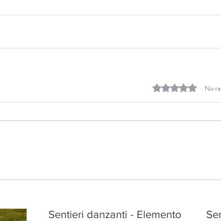
Rated 0 out of 5 stars.
No ra
Sentieri danzanti - Elemento
Sen