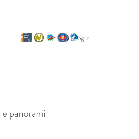
Log In
og
Calendario uscite
Per le scuole
i e panorami