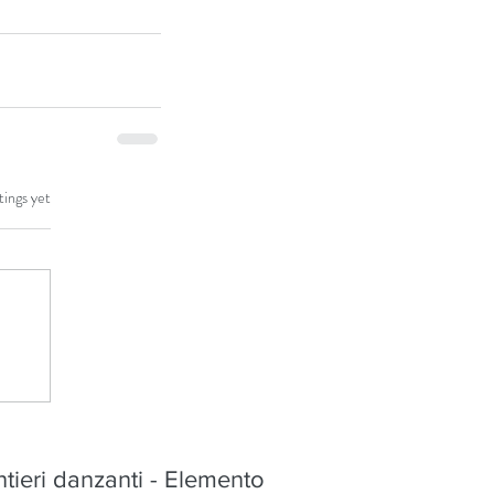
tings yet
tieri danzanti - Elemento