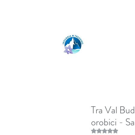
insubria.trekking@gmail.com
INSUBRIA TR
Tra Val Bud
orobici - S
Rated NaN out of 