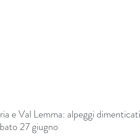
+39/3407054267
EKKING
Home
Biografia
Bl
ria e Val Lemma: alpeggi dimenticat
abato 27 giugno
5 stars.