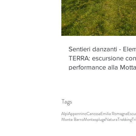
Sentieri danzanti - Ele
TERRA: escursione co
performance alla Motta
Olano - sabato 22 ago
Tags
Alpi
Appennino
Canossa
Emilia Romagna
Escu
Monte Barro
Montespluga
Natura
Trekking
Tr