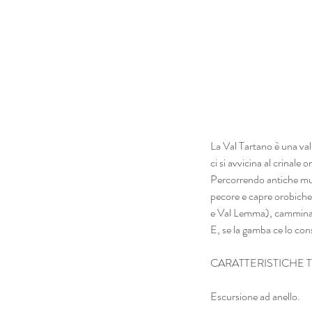
La Val Tartano è una val
ci si avvicina al crinale 
Percorrendo antiche mula
pecore e capre orobiche,
e Val Lemma), camminando
E, se la gamba ce lo con
CARATTERISTICHE 
Escursione ad anello.