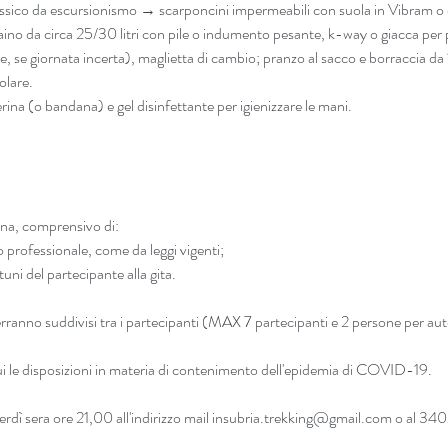
 da escursionismo → scarponcini impermeabili con suola in Vibram o eq
ino da circa 25/30 litri con pile o indumento pesante, k-way o giacca per p
, se giornata incerta), maglietta di cambio; pranzo al sacco e borraccia da 
olare.
(o bandana) e gel disinfettante per igienizzare le mani.
a, comprensivo di: 
ofessionale, come da leggi vigenti;  
uni del partecipante alla gita. 
verranno suddivisi tra i partecipanti (MAX 7 partecipanti e 2 persone per aut
ui
 le disposizioni in materia di contenimento dell'epidemia di COVID-19.
dì sera ore 21,00 all'indirizzo mail insubria.trekking@gmail.com o al 3