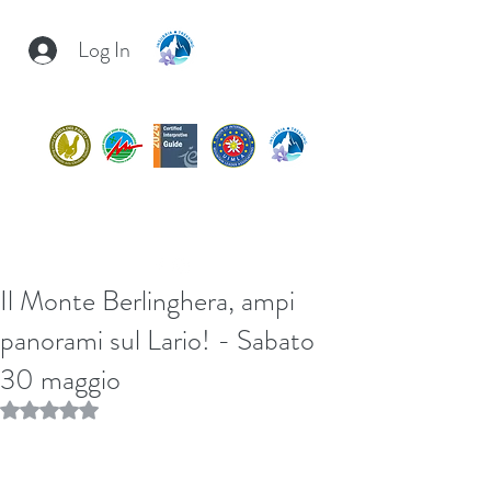
Log In
INSUBRIA TREKKING
insubria.trekking@gmail.com
+39/
3407054267
Il Monte Berlinghera, ampi
panorami sul Lario! - Sabato
30 maggio
Rated NaN out of 5 stars.