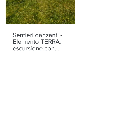
Sentieri danzanti -
Elemento TERRA:
escursione con
performance alla Motta
di Olano - sabato 22
agosto