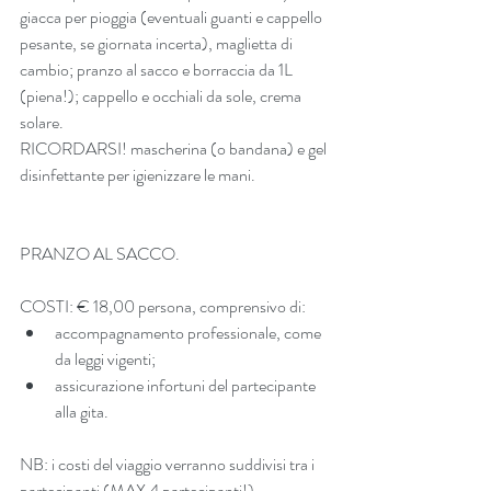
giacca per pioggia (eventuali guanti e cappello 
pesante, se giornata incerta), maglietta di 
cambio; pranzo al sacco e borraccia da 1L 
(piena!); cappello e occhiali da sole, crema 
solare.
RICORDARSI! mascherina (o bandana) e gel 
disinfettante per igienizzare le mani.
PRANZO AL SACCO.
COSTI: € 18,00 persona, comprensivo di: 
accompagnamento professionale, come 
da leggi vigenti;  
assicurazione infortuni del partecipante 
alla gita. 
NB: i costi del viaggio verranno suddivisi tra i 
partecipanti (MAX 4 partecipanti!).