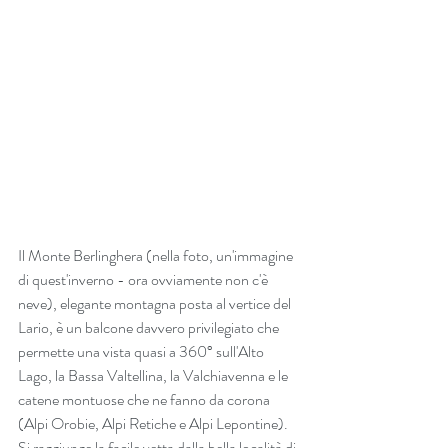
Il Monte Berlinghera (nella foto, un'immagine 
di quest'inverno - ora ovviamente non c'è 
neve), elegante montagna posta al vertice del 
Lario, è un balcone davvero privilegiato che 
permette una vista quasi a 360° sull'Alto 
Lago, la Bassa Valtellina, la Valchiavenna e le 
catene montuose che ne fanno da corona 
(Alpi Orobie, Alpi Retiche e Alpi Lepontine).
Si raggiunge la facile vetta dalla bella località di 