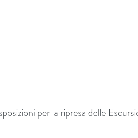
+39/3407054267
EKKING
Home
Biografia
Bl
posizioni per la ripresa delle Escursi
5 stars.