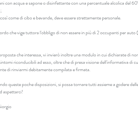
mani con acqua e sapone o disinfettante con una percentuale alcolica del 6
;  
, così come di cibo e bevande, deve essere strettamente personale. 
ricordo che vige tuttora l'obbligo di non essere in più di 2 occupanti per aut
a proposta che interessa, vi invierò inoltre una modulo in cui dichiarate di non
sintomi riconducibili ad esso, oltre che di presa visione dell'informativa di cu
nte di rinviarmi debitamente compilata e firmata.
ndo queste poche disposizioni, si possa tornare tutti assieme a godere dell
d aspettarci!
Giorgio