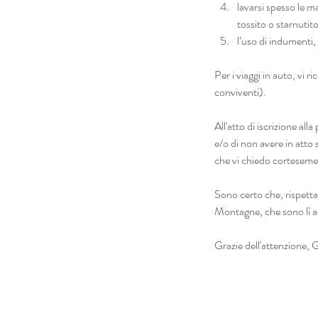
lavarsi spesso le 
tossito o starnutito
l’uso di indumenti
Per i viaggi in auto, vi 
conviventi).
All'atto di iscrizione all
e/o di non avere in atto 
che vi chiedo corteseme
Sono certo che, rispetta
Montagne, che sono lì a
Grazie dell'attenzione, 