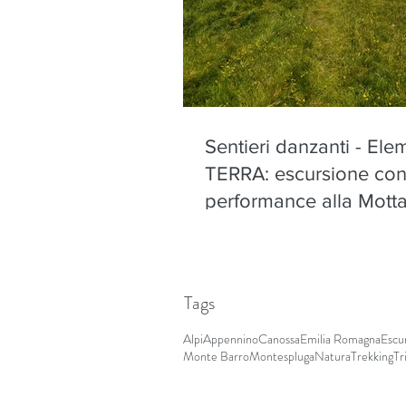
Sentieri danzanti - Ele
TERRA: escursione co
performance alla Motta
Olano - sabato 22 ago
Tags
Alpi
Appennino
Canossa
Emilia Romagna
Escu
Monte Barro
Montespluga
Natura
Trekking
Tr