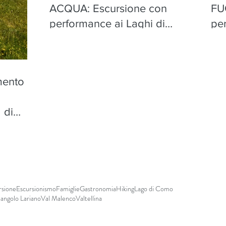
ACQUA: Escursione con
FU
performance ai Laghi di
pe
Torena, Aprica - mercoledì 12
Apr
agosto
mento
n
 di
sto
rsione
Escursionismo
Famiglie
Gastronomia
Hiking
Lago di Como
iangolo Lariano
Val Malenco
Valtellina