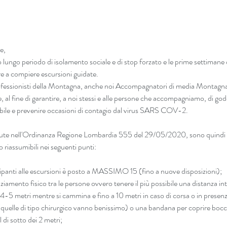
e,
lungo periodo di isolamento sociale e di stop forzato e le prime settimane d
re a compiere escursioni guidate.
essionisti della Montagna, anche noi Accompagnatori di media Montagna
e, al fine di garantire, a noi stessi e alle persone che accompagniamo, di god
bile e prevenire occasioni di contagio dal virus SARS COV-2.
enute nell'Ordinanza Regione Lombardia 555 del 29/05/2020, sono quindi 
riassumibili nei seguenti punti:
ipanti alle escursioni è posto a MASSIMO 15 (fino a nuove disposizioni);  
ziamento fisico tra le persone ovvero tenere il più possibile una distanza in
 4-5 metri mentre si cammina e fino a 10 metri in caso di corsa o in presenza
quelle di tipo chirurgico vanno benissimo) o una bandana per coprire bocc
 di sotto dei 2 metri;   