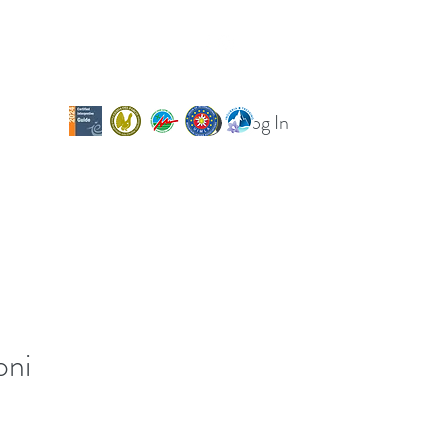
Log In
og
Calendario uscite
Per le scuole
oni