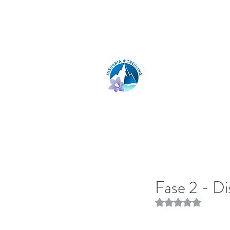
insubria.trekking@gmail.com
INSUBRIA TR
Fase 2 - Dis
Rated NaN out of 