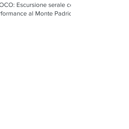
OCO: Escursione serale con
rformance al Monte Padrio,
ica - sabato 8 agosto