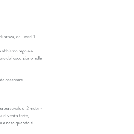
i prova, da lunedì 1 
 abbiamo regole e 
ere dell'escursione nella 
da osservare 
terpersonale di 2 metri - 
 di vento forte;  
a e naso quando si 