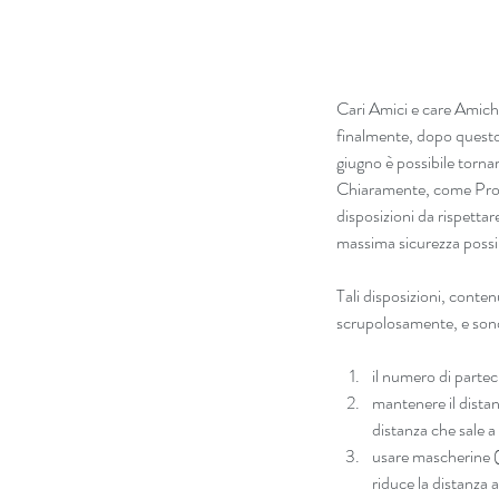
Cari Amici e care Amich
finalmente, dopo questo 
giugno è possibile torna
Chiaramente, come Prof
disposizioni da rispettar
massima sicurezza possi
Tali disposizioni, cont
scrupolosamente, e sono 
il numero di partec
mantenere il distan
distanza che sale a
usare mascherine (
riduce la distanza al