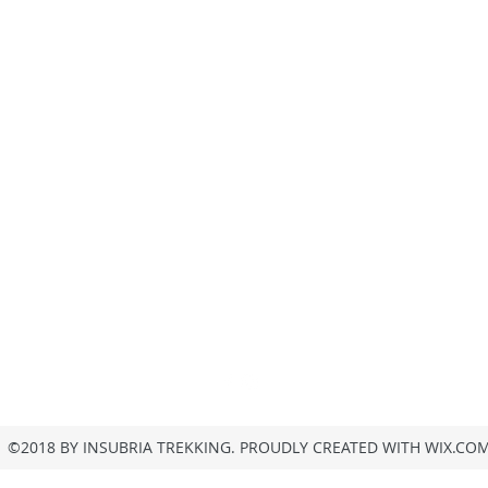
insubria.trekking@gmail.com
+39/3407054267
Privacy
©2018 BY INSUBRIA TREKKING. PROUDLY CREATED WITH WIX.CO