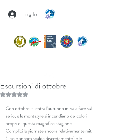
Log In
INSUBRIA TREKKING
insubria.trekking@gmail.com
+39/
3407054267
Escursioni di ottobre
Rated NaN out of 5 stars.
Con ottobre, si entra l'autunno inizia a fare sul 
serio, e le montagne si incendiano dei colori 
propri di questa magnifica stagione.
Complici le giornate ancora relativamente miti 
(il sole ancora scalda discretamente) e le 