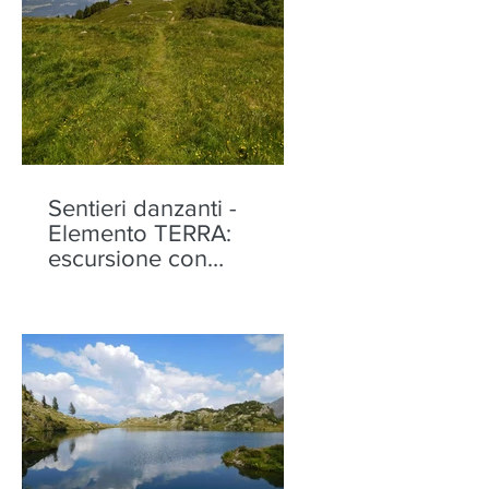
Sentieri danzanti -
Elemento TERRA:
escursione con
performance alla Motta
di Olano - sabato 22
agosto