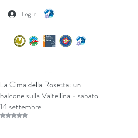
Log In
INSUBRIA TREKKING
insubria.trekking@gmail.com
+39/
3407054267
La Cima della Rosetta: un
balcone sulla Valtellina - sabato
14 settembre
Rated NaN out of 5 stars.