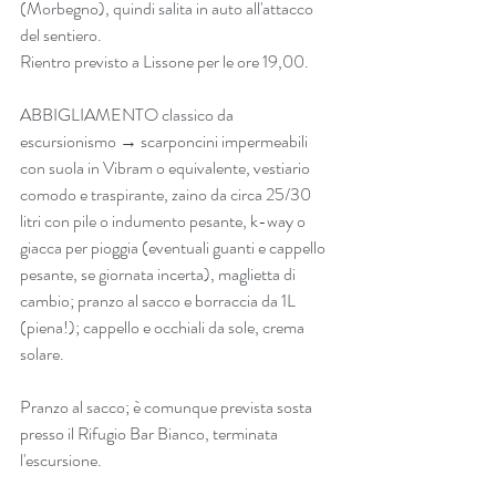
(Morbegno), quindi salita in auto all'attacco 
del sentiero.
Rientro previsto a Lissone per le ore 19,00.
ABBIGLIAMENTO classico da 
escursionismo → scarponcini impermeabili 
con suola in Vibram o equivalente, vestiario 
comodo e traspirante, zaino da circa 25/30 
litri con pile o indumento pesante, k-way o 
giacca per pioggia (eventuali guanti e cappello 
pesante, se giornata incerta), maglietta di 
cambio; pranzo al sacco e borraccia da 1L 
(piena!); cappello e occhiali da sole, crema 
solare.
Pranzo al sacco; è comunque prevista sosta 
presso il Rifugio Bar Bianco, terminata 
l'escursione.