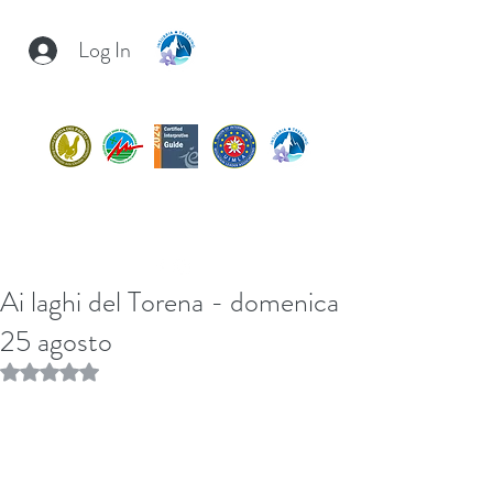
Log In
INSUBRIA TREKKING
insubria.trekking@gmail.com
+39/
3407054267
Ai laghi del Torena - domenica
25 agosto
Rated NaN out of 5 stars.