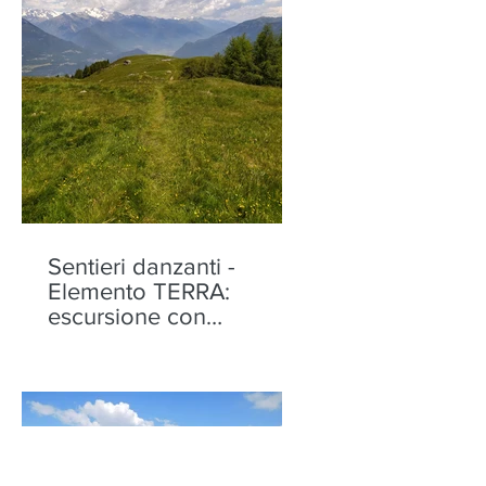
Sentieri danzanti -
Elemento TERRA:
escursione con
performance alla Motta
di Olano - sabato 22
agosto