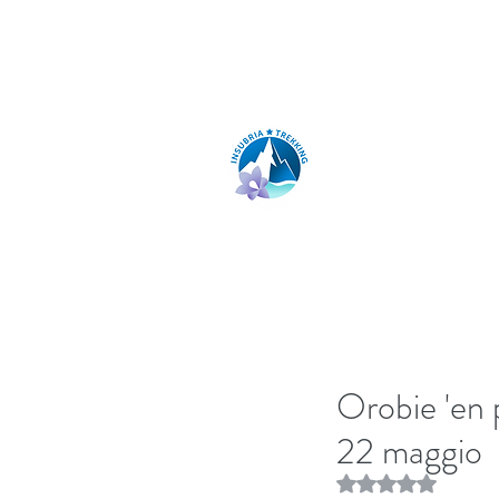
insubria.trekking@gmail.com
INSUBRIA TR
Orobie 'en p
22 maggio
Rated NaN out of 