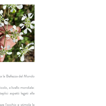
a la Bellezza del Mondo 
colo, a livello mondiale: 
ici aspetti legati alla 
a l'occhio e stimola la 