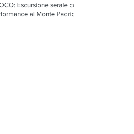
OCO: Escursione serale con
rformance al Monte Padrio,
ica - sabato 8 agosto