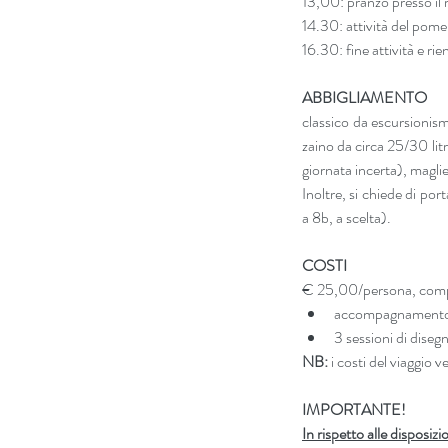
13,00: pranzo presso il 
14.30: attività del pomer
16.30: fine attività e ri
ABBIGLIAMENTO
classico da escursionis
zaino da circa 25/30 lit
giornata incerta), maglie
Inoltre, si chiede di port
a 8b, a scelta).
COSTI
€ 25,00/persona, compr
3 sessioni di diseg
NB: 
i costi del viaggio v
IMPORTANTE!
In rispetto alle disposi