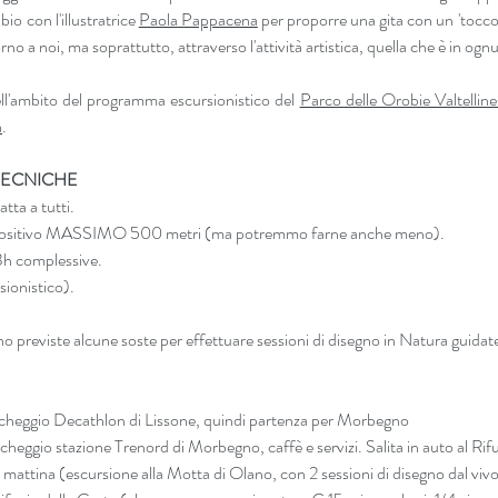
bio con l'illustratrice 
Paola Pappacena
 per proporre una gita con un 'tocco a
rno a noi, ma soprattutto, attraverso l'attività artistica, quella che è in ognu
ell'ambito del programma escursionistico del 
Parco delle Orobie Valtelline
a
.
TECNICHE
tta a tutti.
o positivo MASSIMO 500 metri (ma potremmo farne anche meno).
3h complessive.
sionistico).
o previste alcune soste per effettuare sessioni di disegno in Natura guidat
rcheggio Decathlon di Lissone, quindi partenza per Morbegno
cheggio stazione Trenord di Morbegno, caffè e servizi. Salita in auto al Rifu
la mattina (escursione alla Motta di Olano, con 2 sessioni di disegno dal vivo,