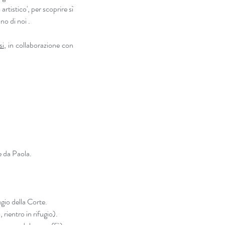
rtistico', per scoprire sì 
no di noi .
si
, in collaborazione con 
e da Paola.
gio della Corte.
 rientro in rifugio).