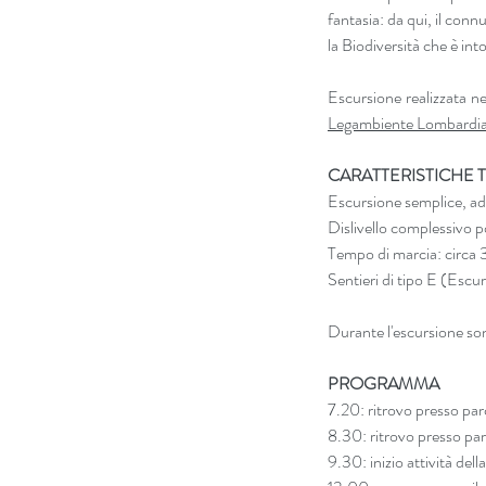
fantasia: da qui, il connu
la Biodiversità che è into
Escursione realizzata n
Legambiente Lombardi
CARATTERISTICHE 
Escursione semplice, ada
Dislivello complessiv
Tempo di marcia: circa 
Sentieri di tipo E (Escur
Durante l'escursione son
PROGRAMMA
7.20: ritrovo presso pa
8.30: ritrovo presso par
9.30: inizio attività del