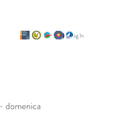
Log In
og
Calendario uscite
Per le scuole
! - domenica