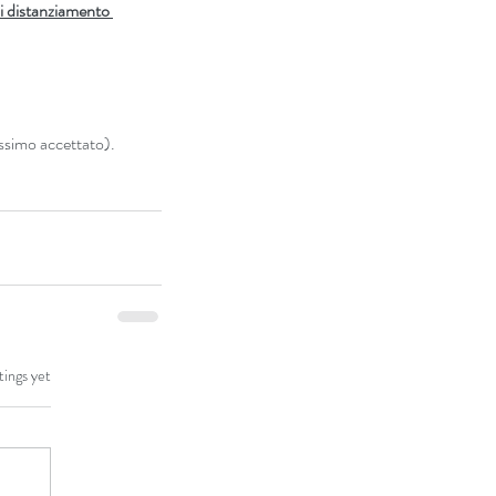
di distanziamento 
ssimo accettato).
tings yet