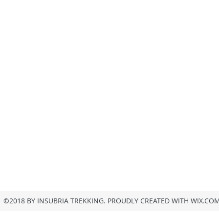
insubria.trekking@gmail.com
+39/3407054267
Privacy
©2018 BY INSUBRIA TREKKING. PROUDLY CREATED WITH WIX.CO