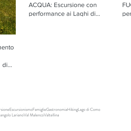
ACQUA: Escursione con
FU
performance ai Laghi di
pe
Torena, Aprica - mercoledì 12
Apr
agosto
mento
n
 di
sto
rsione
Escursionismo
Famiglie
Gastronomia
Hiking
Lago di Como
iangolo Lariano
Val Malenco
Valtellina