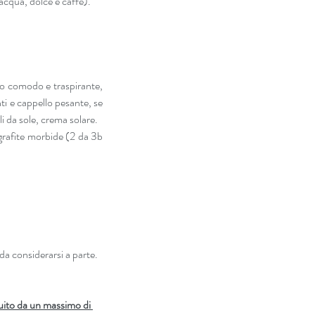
acqua, dolce e caffè).
o comodo e traspirante, 
i e cappello pesante, se 
i da sole, crema solare.
 grafite morbide (2 da 3b 
è da considerarsi a parte.
uito da un massimo di 