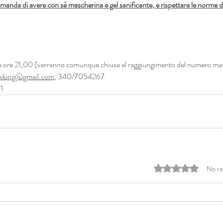
omanda di avere con sé mascherina e gel sanificante, e rispettare le norme 
te ore 21,00 (verranno comunque chiuse al raggiungimento del numero ma
rekking@gmail.com;
 340/7054267 
1
Rated 0 out of 5 stars.
No ra