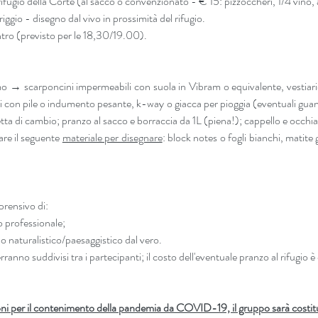
rifugio della Corte (al sacco o convenzionato - € 15: pizzoccheri, 1/4 vino, 
iggio - disegno dal vivo in prossimità del rifugio.
entro (previsto per le 18,30/19.00).
mo → scarponcini impermeabili con suola in Vibram o equivalente, vestiari
ri con pile o indumento pesante, k-way o giacca per pioggia (eventuali guant
tta di cambio; pranzo al sacco e borraccia da 1L (piena!); cappello e occhial
are il seguente 
materiale per disegnare
: block notes o fogli bianchi, matite
ensivo di:  
accompagnamento professionale;  	
no naturalistico/paesaggistico dal vero.
erranno suddivisi tra i partecipanti; il costo dell'eventuale pranzo al rifugio 
zioni per il contenimento della pandemia da COVID-19, il gruppo sarà costit