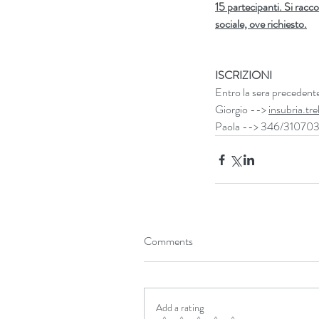
15 partecipanti. Si racc
sociale, ove richiesto.
ISCRIZIONI
Entro la sera preceden
Giorgio --> 
insubria.t
Paola --> 346/310703
Comments
Add a rating