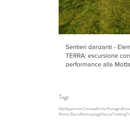
Sentieri danzanti - Ele
TERRA: escursione co
performance alla Motta
Olano - sabato 22 ago
Tags
Alpi
Appennino
Canossa
Emilia Romagna
Escu
Monte Barro
Montespluga
Natura
Trekking
Tr