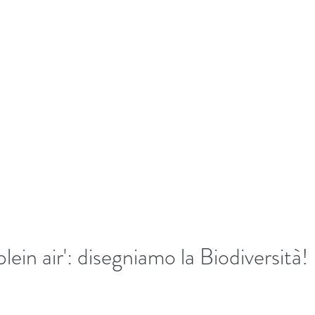
+39/3407054267
EKKING
Home
Biografia
Bl
lein air': disegniamo la Biodiversità
5 stars.