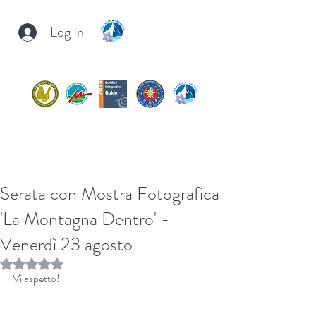
Log In
INSUBRIA TREKKING
insubria.trekking@gmail.com
+39/
3407054267
Serata con Mostra Fotografica
'La Montagna Dentro' -
Venerdì 23 agosto
Rated NaN out of 5 stars.
Vi aspetto!