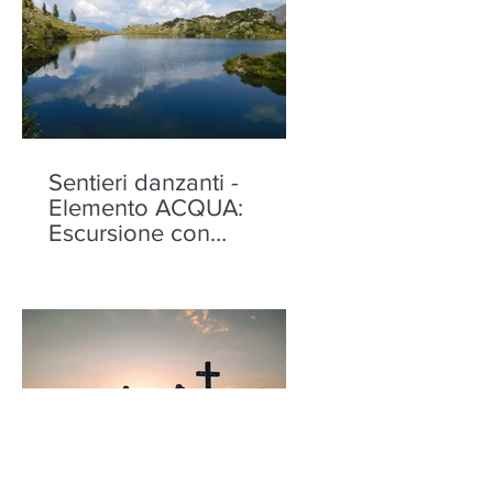
Sentieri danzanti -
Elemento ACQUA:
Escursione con
performance ai Laghi di
Torena, Aprica -
mercoledì 12 agosto